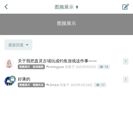
图频展示
图频展示
最新回复
关于我把盘灵古域玩成钓鱼游戏这件事——
1
1
条
mingyue
回复于
2022年8月6日
18
图频展示
游戏截图
好康的
1
1
条
Zrted
回复于
2022年4月24日
17
图频展示
视频实况