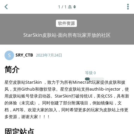
1
/
1
条
软件资源
StarSkin皮肤站-面向所有玩家开放的社区
SRY_CTB
S
2023年7月24日
简介
等级
0
星空皮肤站StarSkin ，致力于为所有Minecraft玩家提供皮肤和披
风，支持Github和微软登录。星空皮肤站支持authlib-injector，使
用皮肤站账号登录启动器。StarSkin打破传统UI，美化CSS，具有新
的体验（未完成）。同时创建了部分附属项目，例如镜像站，文
档，API等。欢迎大家的加入，同时希望更多的玩家为皮肤站上传更
多资源，谢谢大家！！！
固定站点